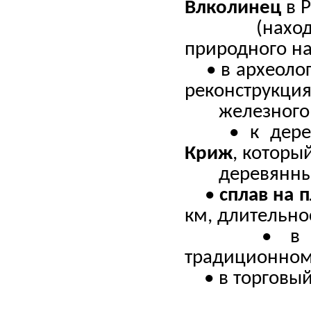
Влколинец
в 
(находится 
природного н
• в археолог
реконструкция
железного 
• к деревян
Криж
, которы
деревянным 
•
сплав на 
км, длительно
• в извес
традиционном
• в торговый