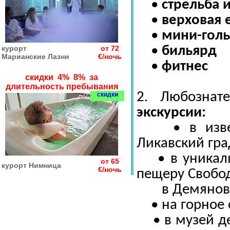
•
стрельба и
•
верховая 
•
мини-гол
•
бильярд
курорт
от 72
Марианские Лазни
€/ночь
•
фитнес
скидки 4% 8% за
длительность пребывания
2. Любознат
скидки
экскурсии:
• в изве
Ликавский гра
• в уникал
от 65
курорт Нимница
€/ночь
пещеру Свобо
в Демяновс
• на горное 
• в музей де