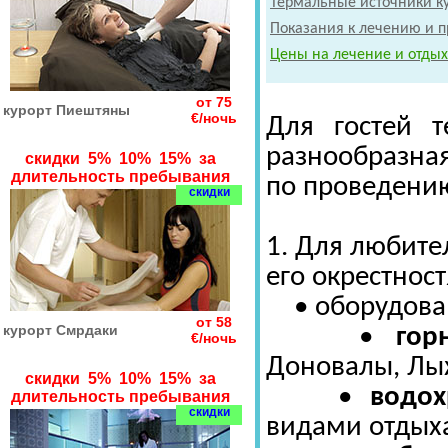
Термальные источники ку
Показания к лечению и п
Цены на лечение и отдых
от 75
курорт Пиештяны
€/ночь
Для гостей 
разнообразна
скидки 5% 10% 15% за
длительность пребывания
по проведению
скидки
1. Для любите
его окрестнос
• оборудов
от 58
курорт Смрдаки
•
гор
€/ночь
Доновалы, Лы
скидки 5% 10% 15% за
•
водо
длительность пребывания
скидки
видами отдых