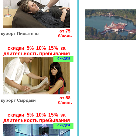
от 75
курорт Пиештяны
€/ночь
скидки 5% 10% 15% за
длительность пребывания
скидки
от 58
курорт Смрдаки
€/ночь
скидки 5% 10% 15% за
длительность пребывания
скидки