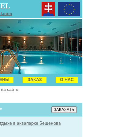
VEL
el.com
ЕНЫ
ЗАКАЗ
О НАС
на сайте:
*
тдыхе в аквапарке Бешенова