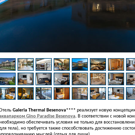
Отель
Galeria Thermal Besenova****
реализует новую концепци
аквапарком Gino Paradise Besenova
. В соответствии с новой к
необходимо обеспечивать условия не только для восстановлени
для тела), но требуется также способствовать достижению сост
упорядочиванию мыслей (отдых для души).