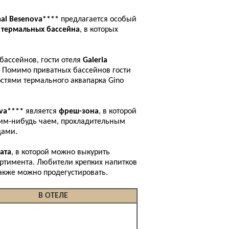
mal Besenova****
предлагается особый
 термальных бассейна
, в которых
бассейнов, гости отеля
Galeria
. Помимо приватных бассейнов гости
стями термального аквапарка Gino
ova****
является
фреш-зона
, в которой
аким-нибудь чаем, прохладительным
щами.
ата
, в которой можно выкурить
ортимента. Любители крепких напитков
также можно продегустировать.
В ОТЕЛЕ