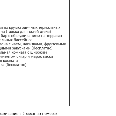
рытых круглогодичных термальных
а (только для гостей отеля)
-бар с обслуживанием на террасах
альных бассейнов
зона с чаем, напитками, фруктовыми
ными закусками (бесплатно)
ельная комната с широким
иментом сигар и марок виски
ая комната
вка (бесплатно)
роживание в 2-местных номерах