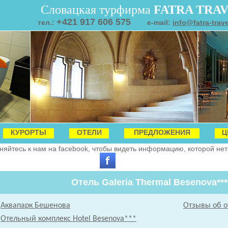
Словацкая турфирма
FATRA TRA
+421 917 606 575
тел.:
e-mail:
info@fatra-trav
КУРОРТЫ
ОТЕЛИ
ПРЕДЛОЖЕНИЯ
Ц
яйтесь к нам на facebook, чтобы видеть информацию, которой нет 
Отель Galeria Thermal Besenova***
Аквапарк Бешенова
Отзывы об о
Отельный комплекс Hotel Besenova***