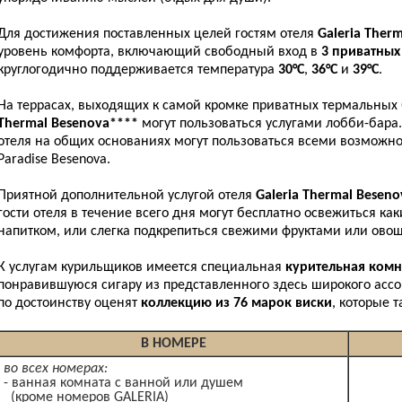
Для достижения поставленных целей гостям отеля
Galeria Ther
уровень комфорта, включающий свободный вход в
3 приватных
круглогодично поддерживается температура
30°С
,
36°С
и
39°С
.
На террасах, выходящих к самой кромке приватных термальных 
Thermal Besenova****
могут пользоваться услугами лобби-бара
отеля на общих основаниях могут пользоваться всеми возможно
Paradise Besenova.
Приятной дополнительной услугой отеля
Galeria Thermal Besen
гости отеля в течение всего дня могут бесплатно освежиться к
напитком, или слегка подкрепиться свежими фруктами или ово
К услугам курильщиков имеется специальная
курительная комн
понравившуюся сигару из представленного здесь широкого асс
по достоинству оценят
коллекцию из 76 марок виски
, которые 
В НОМЕРЕ
во всех номерах:
- ванная комната с ванной или душем
(кроме номеров GALERIA)