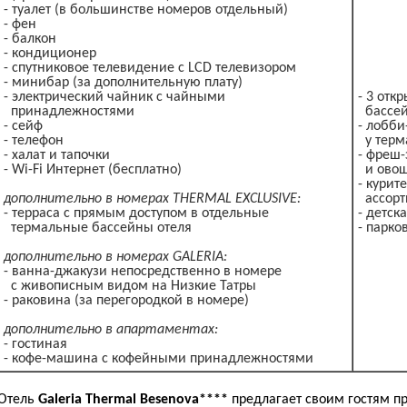
- туалет (в большинстве номеров отдельный)
- фен
- балкон
- кондиционер
- спутниковое телевидение с LCD телевизором
- минибар (за дополнительную плату)
- электрический чайник с чайными
- 3 отк
принадлежностями
бассейн
- сейф
- лобби
- телефон
у терм
- халат и тапочки
- фреш-
- Wi-Fi Интернет (бесплатно)
и овощ
- курит
дополнительно в номерах THERMAL EXCLUSIVE:
ассорт
- терраса с прямым доступом в отдельные
- детск
термальные бассейны отеля
- парко
дополнительно в номерах GALERIA:
- ванна-джакузи непосредственно в номере
с живописным видом на Низкие Татры
- раковина (за перегородкой в номере)
дополнительно в апартаментах:
- гостиная
- кофе-машина с кофейными принадлежностями
Отель
Galeria Thermal Besenova****
предлагает своим гостям п