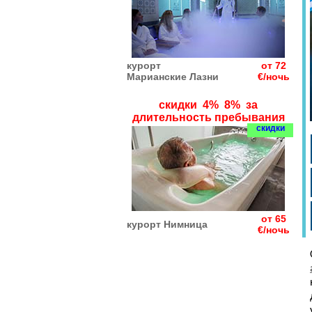
курорт
от 72
Марианские Лазни
€/ночь
скидки 4% 8% за
длительность пребывания
скидки
от 65
курорт Нимница
€/ночь