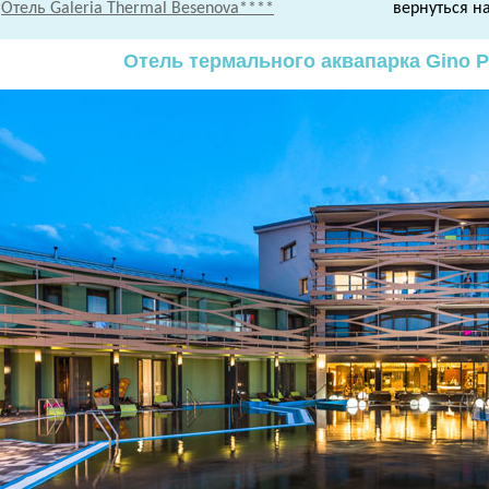
Отель Galeria Thermal Besenova****
вернуться 
Отель термального аквапарка Gino P