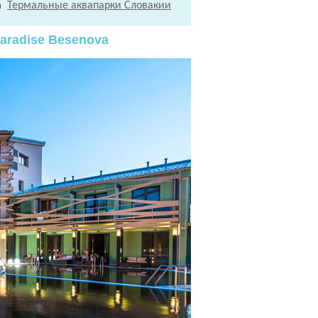
на
Термальные аквапарки Словакии
aradise Besenova