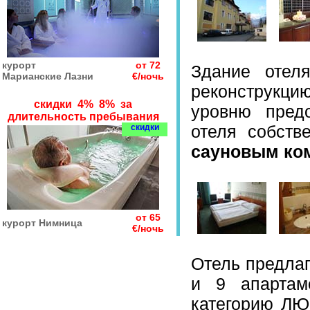
курорт
от 72
Здание оте
Марианские Лазни
€/ночь
реконструкци
скидки 4% 8% за
уровню предо
длительность пребывания
отеля собст
скидки
сауновым ко
от 65
курорт Нимница
€/ночь
Отель предлаг
и 9 апартам
категорию ЛЮ