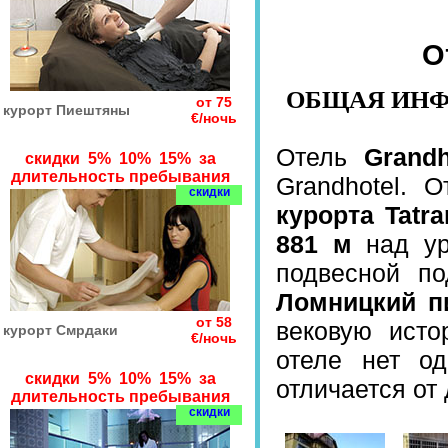
О
ОБЩАЯ ИНФ
от 75
курорт Пиештяны
€/ночь
Отель
Grandh
скидки 5% 10% 15% за
длительность пребывания
Grandhotel. 
скидки
курорта Tatr
881 м
над ур
подвесной по
Ломницкий п
от 58
вековую исто
курорт Смрдаки
€/ночь
отеле нет о
скидки 5% 10% 15% за
отличается от 
длительность пребывания
скидки