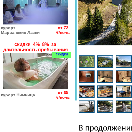
курорт
от 72
Марианские Лазни
€/ночь
скидки 4% 8% за
длительность пребывания
скидки
от 65
курорт Нимница
€/ночь
В продолжени