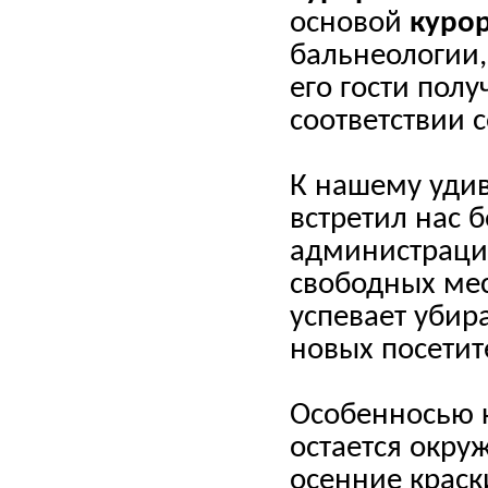
основой
курор
бальнеологии,
его гости полу
соответствии 
К нашему уди
встретил нас 
администрации
свободных мес
успевает убир
новых посетит
Особенносью к
остается окр
осенние крас