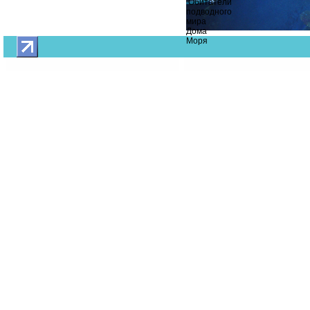
Обитатели
подводного
мира
Дома
Моря