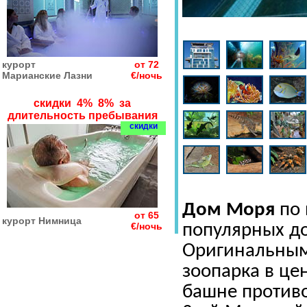
курорт
от 72
Марианские Лазни
€/ночь
скидки 4% 8% за
длительность пребывания
скидки
Дом Моря
по 
от 65
курорт Нимница
€/ночь
популярных д
Оригинальным 
зоопарка в це
башне против