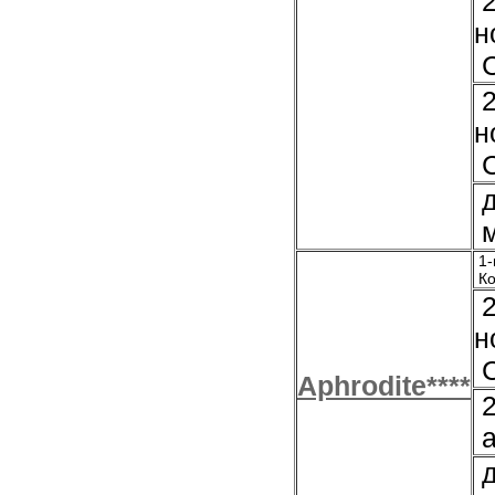
2
н
С
2
н
С
д
м
1-
Ко
2
н
С
Aphrodite****
2
а
д