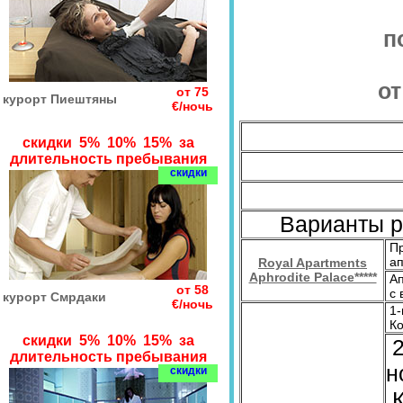
п
от
от 75
курорт Пиештяны
€/ночь
скидки 5% 10% 15% за
длительность пребывания
скидки
Варианты 
Пр
ап
Royal Apartments
Aphrodite Palace*****
Ап
от 58
с 
курорт Смрдаки
€/ночь
1-
Ко
скидки 5% 10% 15% за
2
длительность пребывания
н
скидки
К