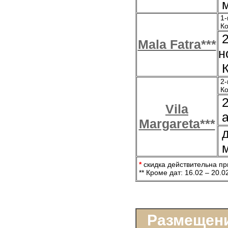
м
1-
Ко
2
Mala Fatra***
н
К
2-
Ко
2
Vila
а
Margareta***
д
м
*
скидка действительна пр
** Кроме дат: 16.02 – 20.0
Размещени