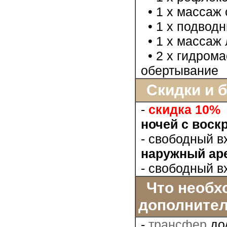
• 1 х массаж 
• 1 х подводн
• 1 х массаж 
• 2 х гидрома
обертывание
Скидки и 
-
скидка 10%
ночей с воск
- свободный в
наружный аре
- свободный в
Что необхо
дополнител
-
трансфер
до/