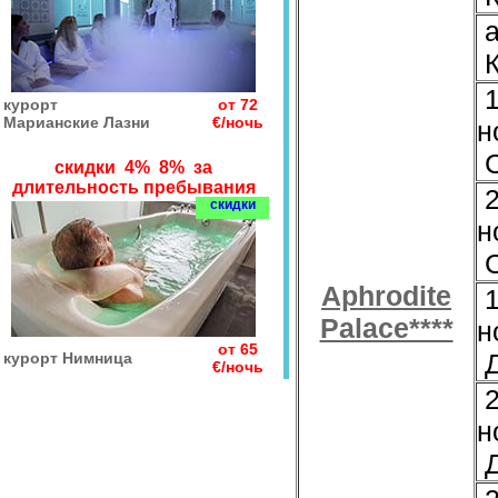
а
К
1
курорт
от 72
Марианские Лазни
€/ночь
н
С
скидки 4% 8% за
длительность пребывания
2
скидки
н
С
Aphrodite
1
Palace****
н
от 65
Д
курорт Нимница
€/ночь
2
н
Д