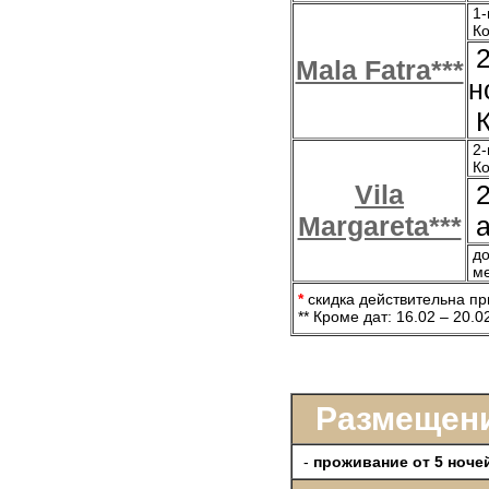
1-
Ко
2
Mala Fatra***
н
К
2-
Ко
Vila
2
Margareta***
а
до
ме
*
скидка действительна пр
** Кроме дат: 16.02 – 20.0
Размещени
-
проживание от 5 ноче