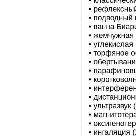
• классически
• рефлексный
• подводный м
• ванна Биари
• жемчужная в
• углекислая 
• торфяное об
• обертывание
• парафиновы
• коротковолн
• интерференц
• дистанционн
• ультразвук (
• магнитотера
• оксигенотер
• ингаляция (