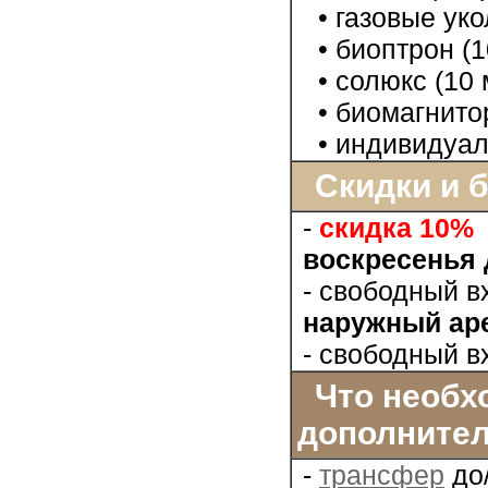
• газовые ук
• биоптрон (1
• солюкс (10 
• биомагнито
• индивидуаль
Скидки и 
-
скидка 10%
воскресенья
- свободный в
наружный аре
- свободный в
Что необхо
дополнител
-
трансфер
до/