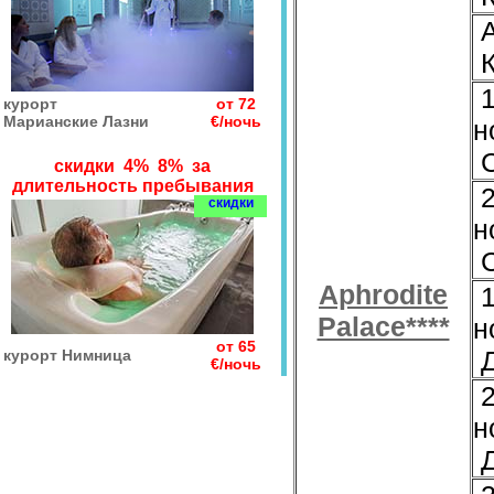
А
К
1
курорт
от 72
Марианские Лазни
€/ночь
н
С
скидки 4% 8% за
длительность пребывания
2
скидки
н
С
Aphrodite
1
Palace****
н
от 65
Д
курорт Нимница
€/ночь
2
н
Д