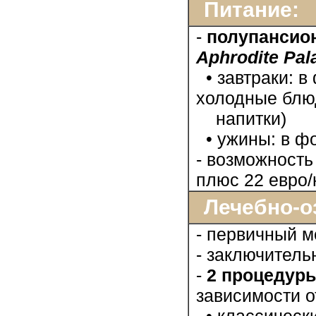
Питание:
-
полупансио
Aphrodite Pal
• завтраки: в
холодные блюд
напитки)
• ужины: в фо
- возможность
плюс 22 евро/
Лечебно-о
- первичный м
- заключител
-
2 процедур
зависимости о