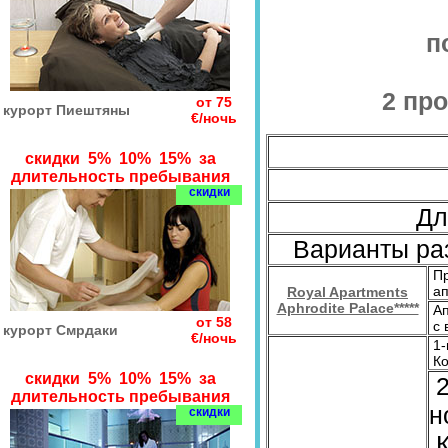
п
2 пр
от 75
курорт Пиештяны
€/ночь
скидки 5% 10% 15% за
длительность пребывания
скидки
Дл
Варианты ра
Пр
ап
Royal Apartments
Aphrodite Palace*****
Ап
от 58
с 
курорт Смрдаки
€/ночь
1-
Ко
скидки 5% 10% 15% за
2
длительность пребывания
н
скидки
К