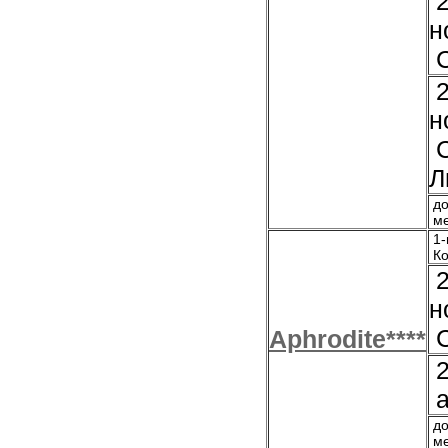
2
н
С
2
н
С
Л
до
ме
1-
Ко
2
н
С
Aphrodite****
2
а
до
ме