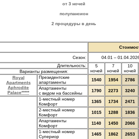
от 3 ночей
полупансион
2 процедуры в день
Стоимост
Сезон:
04.01 – 01.04.202
Длительность:
5
7
10
ночей
ночей
ночей
Варианты размещения:
Президентские
Royal
1540
1954
2786
апартаменты
Apartments
Aphrodite
Апартаменты
1790
2273
3240
Palace*****
с видом на бассейны
1-местный номер
1365
1734
2471
Комфорт
2-местный номер
1015
1288
1836
Комфорт
Апартаменты
1140
1450
2066
Комфорт
1-местный номер
1465
1862
2653
Супериор