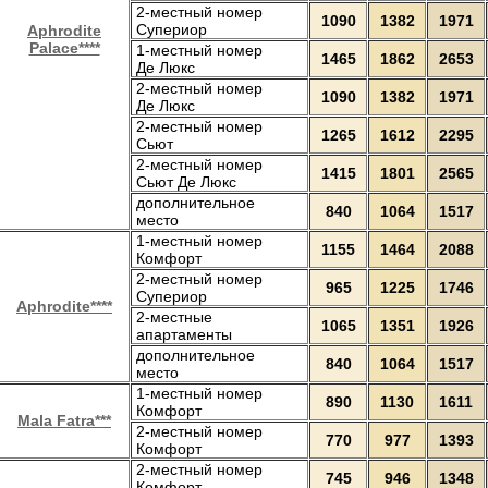
2-местный номер
1090
1382
1971
Супериор
Aphrodite
Palace****
1-местный номер
1465
1862
2653
Де Люкс
2-местный номер
1090
1382
1971
Де Люкс
2-местный номер
1265
1612
2295
Сьют
2-местный номер
1415
1801
2565
Сьют Де Люкс
дополнительное
840
1064
1517
место
1-местный номер
1155
1464
2088
Комфорт
2-местный номер
965
1225
1746
Супериор
Aphrodite****
2-местные
1065
1351
1926
апартаменты
дополнительное
840
1064
1517
место
1-местный номер
890
1130
1611
Комфорт
Mala Fatra***
2-местный номер
770
977
1393
Комфорт
2-местный номер
745
946
1348
Комфорт