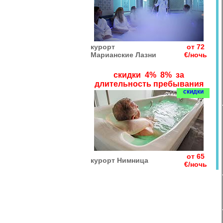
курорт
от 72
Марианские Лазни
€/ночь
скидки 4% 8% за
длительность пребывания
скидки
от 65
курорт Нимница
€/ночь