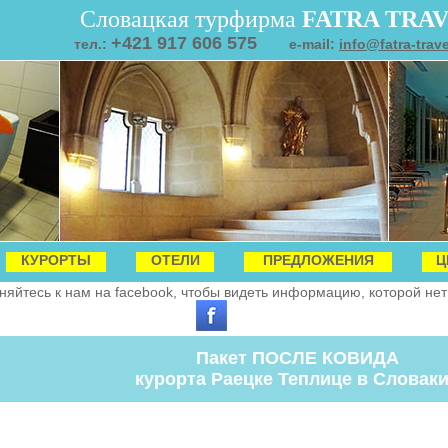
Словацкая турфирма
FATRA TRA
+421 917 606 575
тел.:
e-mail:
info@fatra-trav
КУРОРТЫ
ОТЕЛИ
ПРЕДЛОЖЕНИЯ
Ц
яйтесь к нам на facebook, чтобы видеть информацию, которой нет 
Пакет ПОСЛЕ КОВИДА
курорта Раецке Теплице в Словак