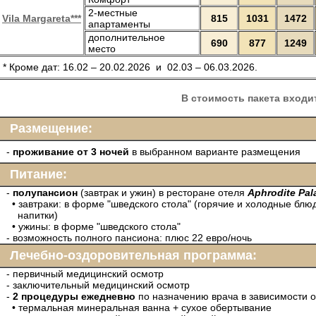
2-местные
Vila Margareta***
815
1031
1472
апартаменты
дополнительное
690
877
1249
место
* Кроме дат: 16.02 – 20.02.2026 и 02.03 – 06.03.2026.
В стоимость пакета входи
Размещение:
-
проживание от 3 ночей
в выбранном варианте размещения
Питание:
-
полупансион
(завтрак и ужин) в ресторане отеля
Aphrodite Pala
• завтраки: в форме "шведского стола" (горячие и холодные блю
напитки)
• ужины: в форме "шведского стола"
- возможность полного пансиона: плюс 22 евро/ночь
Лечебно-оздоровительная программа:
- первичный медицинский осмотр
- заключительный медицинский осмотр
-
2 процедуры ежедневно
по назначению врача в зависимости о
• термальная минеральная ванна + сухое обертывание