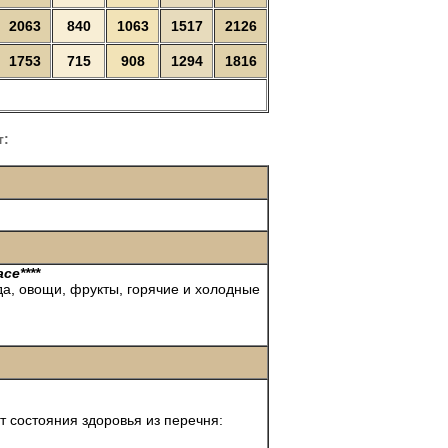
2063
840
1063
1517
2126
1753
715
908
1294
1816
т:
ce****
да, овощи, фрукты, горячие и холодные
т состояния здоровья из перечня: