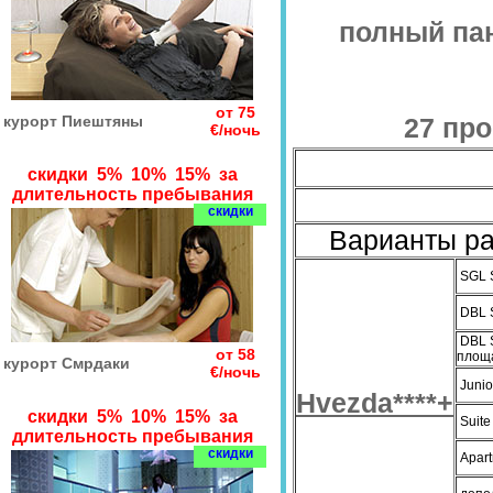
полный па
от 75
курорт Пиештяны
27 пр
€/ночь
скидки 5% 10% 15% за
длительность пребывания
скидки
Варианты р
SGL S
DBL S
DBL S
от 58
площ
курорт Смрдаки
€/ночь
Junio
Hvezda****+
скидки 5% 10% 15% за
Suite
длительность пребывания
скидки
Apart