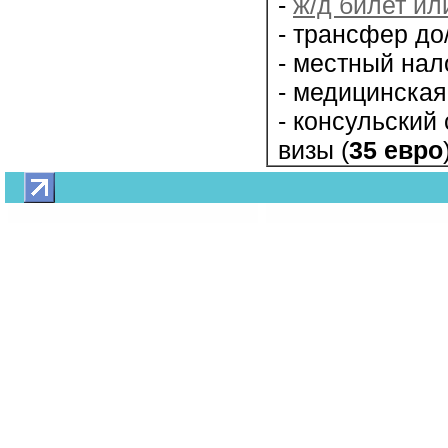
-
ж/д билет ил
- трансфер до
- местный нало
- медицинская
- консульский
визы (
35 евро