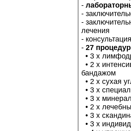
-
лабораторн
- заключител
- заключитель
лечения
- консультаци
-
27 процедур
• 3 х лимфод
• 2 х интенс
бандажом
• 2 х сухая у
• 3 х специа
• 3 х минерал
• 2 х лечебн
• 3 х скандин
• 3 х индиви