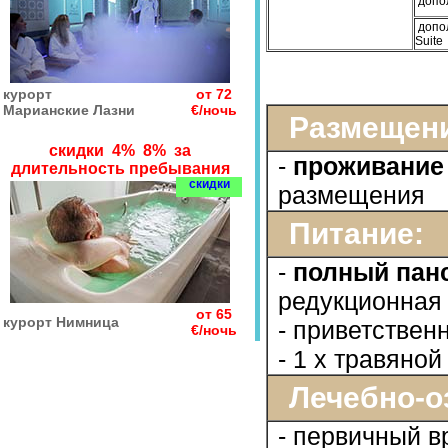
допо
допол
Suite
курорт
от 72
Марианские Лазни
€/ночь
Размещени
скидки 4% 8% за
-
проживание 
длительность пребывания
скидки
размещения
Питание:
-
полный пан
редукционная
от 65
курорт Нимница
- приветствен
€/ночь
- 1 х травяно
Лечебно-о
- первичный в