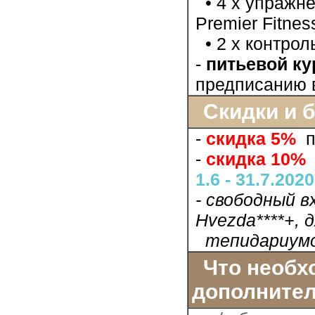
• 4 х упражне
Premier Fitnes
• 2 х контрол
-
питьевой ку
предписанию 
Скидки и 
-
скидка 5%
п
-
скидка 10%
1.6 - 31.7.2020
- свободный в
Hvezda****+, 
тепидариум
Что необхо
дополнител