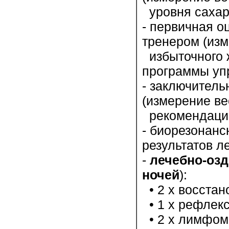
уровня сахара
- первичная о
тренером (изм
избыточного 
программы уп
- заключитель
(измерение ве
рекомендации
- биорезонанс
результатов ле
-
лечебно-оз
ночей
):
• 2 х восстан
• 1 х рефлекс
• 2 х лимфома