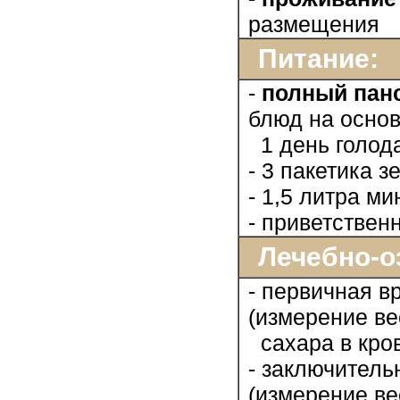
размещения
Питание:
-
полный пан
блюд на осно
1 день голод
- 3 пакетика 
- 1,5 литра м
- приветствен
Лечебно-о
- первичная в
(измерение ве
сахара в кров
- заключитель
(измерение ве