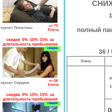
СНИ
1
от 75
курорт Пиештяны
полный па
€/ночь
скидки 5% 10% 15% за
длительность пребывания
скидки
36 /
Отель
0
от 58
курорт Смрдаки
€/ночь
1
скидки 5% 10% 15% за
длительность пребывания
скидки
0