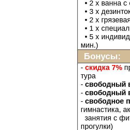
• 2 х ванна с
• 3 х дезинто
• 2 х грязева
• 1 х специал
• 5 х индивид
мин.)
Бонусы:
-
скидка 7%
пр
тура
-
свободный в
-
свободный в
-
свободное 
гимнастика, а
занятия с фит
прогулки)