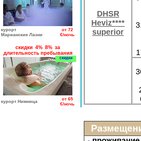
DHSR
Heviz****
3
курорт
от 72
superior
Марианские Лазни
€/ночь
скидки 4% 8% за
1
длительность пребывания
скидки
3
от 65
курорт Нимница
€/ночь
Размещени
-
проживание 