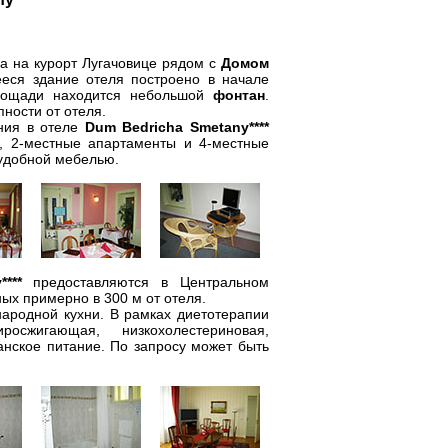
а на курорт Лугачовице рядом с
Домом
еся здание отеля построено в начале
площади находится небольшой
фонтан
.
ности от отеля.
ния в отеле
Dum Bedricha Smetany****
, 2-местные апартаменты и 4-местные
 удобной мебелью.
***
предоставляются в Центральном
ых примерно в 300 м от отеля.
ародной кухни. В рамках диетотерапии
жигающая, низкохолестериновая,
анское питание. По запросу может быть