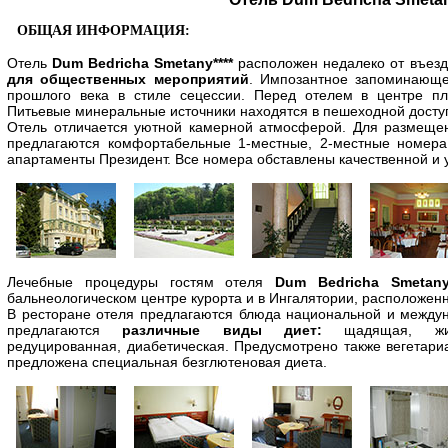
ОБЩАЯ ИНФОРМАЦИЯ:
Отель
Dum Bedricha Smetany****
расположен недалеко от въезд
для общественных мероприятий
. Импозантное запоминающе
прошлого века в стиле сецессии. Перед отелем в центре 
Питьевые минеральные источники находятся в пешеходной доступ
Отель отличается уютной камерной атмосферой. Для размеще
предлагаются комфортабельные 1-местные, 2-местные номера
апартаменты Президент. Все номера обставлены качественной и
Лечебные процедуры гостям отеля
Dum Bedricha Smetany*
бальнеологическом центре курорта и в Ингалятории, расположенн
В ресторане отеля предлагаются блюда национальной и междун
предлагаются
различные виды диет:
щадящая, жирос
редуцированная, диабетическая. Предусмотрено также вегетари
предложена специальная безглютеновая диета.