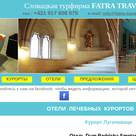
Словацкая турфирма
FATRA TRA
+421 917 606 575
тел.:
e-mail:
info@fatra-trav
КУРОРТЫ
ОТЕЛИ
ПРЕДЛОЖЕНИЯ
Ц
яйтесь к нам на facebook, чтобы видеть информацию, которой нет 
ОТЕЛИ ЛЕЧЕБНЫХ КУРОРТОВ
Курорт Лугачовице
Отель Dum Bedricha Smetan