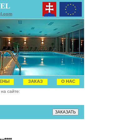
VEL
el.com
ЕНЫ
ЗАКАЗ
О НАС
на сайте:
y****